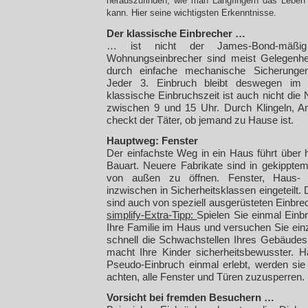
herauszufinden, wie man Langfingern das Lebe
kann. Hier seine wichtigsten Erkenntnisse.
Der klassische Einbrecher …
… ist nicht der James-Bond-mäßig 
Wohnungseinbrecher sind meist Gelegenheit
durch einfache mechanische Sicherunge
Jeder 3. Einbruch bleibt deswegen im 
klassische Einbruchszeit ist auch nicht die
zwischen 9 und 15 Uhr. Durch Klingeln, A
checkt der Täter, ob jemand zu Hause ist.
Hauptweg: Fenster
Der einfachste Weg in ein Haus führt über h
Bauart. Neuere Fabrikate sind in gekippte
von außen zu öffnen. Fenster, Haus- 
inzwischen in Sicherheitsklassen eingeteilt.
sind auch von speziell ausgerüsteten Einbr
simplify-Extra-Tipp:
Spielen Sie einmal Einb
Ihre Familie im Haus und versuchen Sie ein
schnell die Schwachstellen Ihres Gebäudes
macht Ihre Kinder sicherheitsbewusster. H
Pseudo-Einbruch einmal erlebt, werden sie
achten, alle Fenster und Türen zuzusperren.
Vorsicht bei fremden Besuchern …