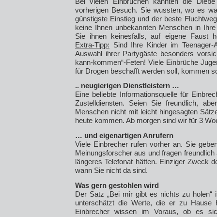
Bei vielen Einbrüchen kannten die Diebe
vorherigen Besuch. Sie wussten, wo es was
günstigste Einstieg und der beste Fluchtwe
keine Ihnen unbekannten Menschen in Ihr
Sie ihnen keinesfalls, auf eigene Faust
Extra-Tipp:
Sind Ihre Kinder im Teenager-Alt
Auswahl ihrer Partygäste besonders vorsich
kann-kommen“-Feten! Viele Einbrüche Jugen
für Drogen beschafft werden soll, kommen s
.. neugierigen Dienstleistern …
Eine beliebte Informationsquelle für Einbrec
Zustelldiensten. Seien Sie freundlich, ab
Menschen nicht mit leicht hingesagten Sätz
heute kommen. Ab morgen sind wir für 3 Wo
… und eigenartigen Anrufern
Viele Einbrecher rufen vorher an. Sie geben
Meinungsforscher aus und fragen freundlich a
längeres Telefonat hätten. Einziger Zweck d
wann Sie nicht da sind.
Was gern gestohlen wird
Der Satz „Bei mir gibt es nichts zu holen“ i
unterschätzt die Werte, die er zu Hause 
Einbrecher wissen im Voraus, ob es sich