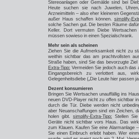
Stereoanlagen oder Gemälde sind bei Die
Heute suchen sie nach Juwelen, Uhren,
Arzneimitteln – also eher kleineren Gegenstä
außer Haus schaffen können.
simplify-Ex
solche Sachen gut. Die besten Räume dafür
Keller. Dort vermuten Diebe Wertsachen
müssen sowieso in einen Spezialschrank.
Mehr sein als scheinen
Ziehen Sie die Aufmerksamkeit nicht zu st
weithin sichtbar das am prachtvollsten au
Straße haben, sind Sie das bevorzugte Ziel 
Extra-Tipp:
Vermeiden Sie jedoch auch das a
Eingangsbereich zu verlottert aus, wi
Gelegenheitsdiebe („Die Leute hier passen ja 
Dezent konsumieren
Bringen Sie Wertsachen unauffällig ins Haus
neuen DVD-Player nicht zu offen sichtbar i
durch die Tür. Diebe werden nicht unbedin
aber Neuanschaffungen sind ein Zeichen, da
holen gibt.
simplify-Extra-Tipp:
Stellen Sie
Geräte nicht sichtbar vors Haus. Das wirk
zum Klauen. Kaufen Sie eine Alarmanlage –
Sie einen Einbruch erlebt haben. Wer einm
wurde, wird es meist noch ein 2. Mal. Verm