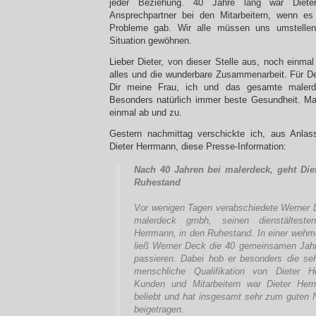
jeder Beziehung. 40 Jahre lang war Diete
Ansprechpartner bei den Mitarbeitern, wenn es
Probleme gab. Wir alle müssen uns umstelle
Situation gewöhnen.
Lieber Dieter, von dieser Stelle aus, noch einmal
alles und die wunderbare Zusammenarbeit. Für 
Dir meine Frau, ich und das gesamte malerd
Besonders natürlich immer beste Gesundheit. M
einmal ab und zu.
Gestern nachmittag verschickte ich, aus Anla
Dieter Herrmann, diese Presse-Information:
Nach 40 Jahren bei malerdeck, geht Die
Ruhestand
Vor wenigen Tagen verabschiedete Werner 
malerdeck gmbh, seinen dienstältesten 
Herrmann, in den Ruhestand. In einer wehmü
ließ Werner Deck die 40 gemeinsamen Jah
passieren. Dabei hob er besonders die se
menschliche Qualifikation von Dieter H
Kunden und Mitarbeitern war Dieter Herr
beliebt und hat insgesamt sehr zum guten
beigetragen.