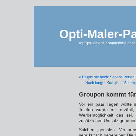
Opti-Maler-P
Der Opti-Maler® Kommentare geschl
« Es gibt sie noch: Service-Perlen!
Nach langer Krankheit: So em
Groupon kommt für 
Vor ein paar Tagen wollte 
Telefon wurde mir erzählt
Werbemöglichkeit das se
zusätzlichen Umsatz generier
Solchen „genialen“ Verspre
sehr kritisch gegenüber. Die