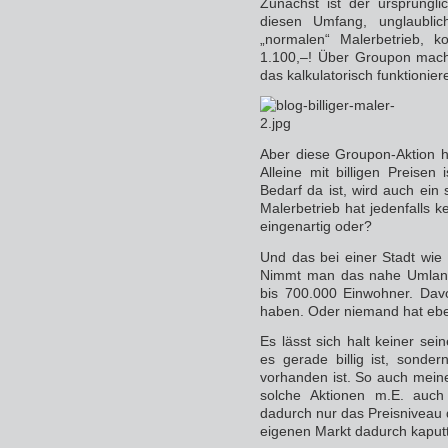
Zunächst ist der ursprüngli
diesen Umfang, unglaublic
„normalen“ Malerbetrieb, k
1.100,–! Über Groupon macht
das kalkulatorisch funktioniere
Aber diese Groupon-Aktion h
Alleine mit billigen Preise
Bedarf da ist, wird auch ein s
Malerbetrieb hat jedenfalls k
eingenartig oder?
Und das bei einer Stadt wie
Nimmt man das nahe Umland
bis 700.000 Einwohner. Dav
haben. Oder niemand hat eb
Es lässt sich halt keiner se
es gerade billig ist, sonde
vorhanden ist. So auch mein
solche Aktionen m.E. auch 
dadurch nur das Preisniveau
eigenen Markt dadurch kaputt