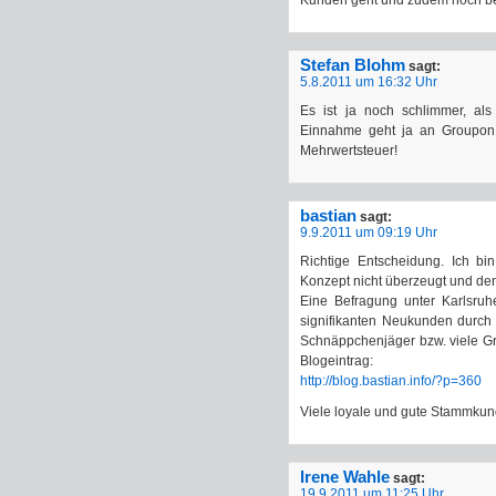
Kunden geht und zudem noch be
Stefan Blohm
sagt:
5.8.2011 um 16:32 Uhr
Es ist ja noch schlimmer, als
Einnahme geht ja an Groupon. 
Mehrwertsteuer!
bastian
sagt:
9.9.2011 um 09:19 Uhr
Richtige Entscheidung. Ich b
Konzept nicht überzeugt und den
Eine Befragung unter Karlsruh
signifikanten Neukunden durch
Schnäppchenjäger bzw. viele G
Blogeintrag:
http://blog.bastian.info/?p=360
Viele loyale und gute Stammku
Irene Wahle
sagt:
19.9.2011 um 11:25 Uhr