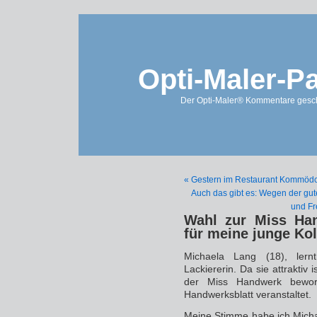
Opti-Maler-P
Der Opti-Maler® Kommentare geschl
« Gestern im Restaurant Kommödch
Auch das gibt es: Wegen der gut
und Fr
Wahl zur Miss Han
für meine junge Ko
Michaela Lang (18), lernt
Lackiererin. Da sie attraktiv 
der Miss Handwerk bewo
Handwerksblatt veranstaltet.
Meine Stimme habe ich Mich