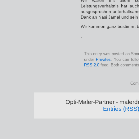
Wir waren mit allem se
Leistungsverhältnis hat au
ausgesprochen unterhaltsamer
Dank an Nasi Jamal und sein
Wir kommen ganz bestimmt ba
.
This entry was posted on Sonnt
under
Privates
. You can foll
RSS 2.0
feed. Both comments 
Comm
Opti-Maler-Partner - maler
Entries (RSS