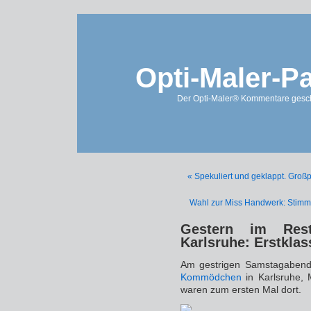
Opti-Maler-P
Der Opti-Maler® Kommentare geschl
« Spekuliert und geklappt. Großp
Wahl zur Miss Handwerk: Stimme
Gestern im Res
Karlsruhe: Erstklas
Am gestrigen Samstagabend
Kommödchen
in Karlsruhe,
waren zum ersten Mal dort.