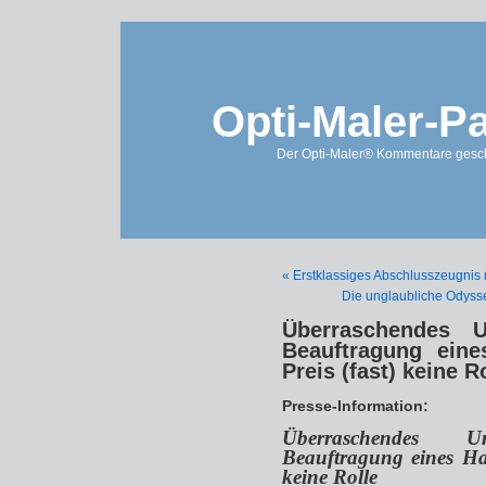
Opti-Maler-P
Der Opti-Maler® Kommentare geschl
« Erstklassiges Abschlusszeugnis 
Die unglaubliche Odyss
Überraschendes U
Beauftragung eine
Preis (fast) keine R
Presse-Information:
Überraschendes U
Beauftragung eines Han
keine Rolle