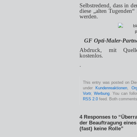
Selbstredend, dass in 
diese „alten Tugenden“ s
werden.
GF Opti-Maler-Partn
Abdruck, mit Quell
kostenlos.
.
This entry was posted on Dien
under
Kundenreaktionen
,
Or
Vortr
,
Werbung
. You can foll
RSS 2.0
feed. Both comments 
4 Responses to “Überr
der Beauftragung eines
(fast) keine Rolle”