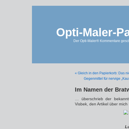
Opti-Maler-P
Der Opti-Maler® Kommentare geschl
« Gleich in den Papierkorb: Das n
Gegenmittel für nervige „Kau
Im Namen der Brat
… überschrieb der bekann
Visbek, den Artikel über mich
L