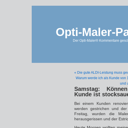
Opti-Maler-P
Der Opti-Maler® Kommentare geschl
« Die gute ALDI-Leistung muss ge
Warum werde ich als Kunde von 1
und u
Samstag: Können
Kunde ist stocksau
Bei einem Kunden renovie
werden gestrichen und der
Freitag, wurden die Maler
herausgerissen und der Estri
Heute Morgen wollten meine