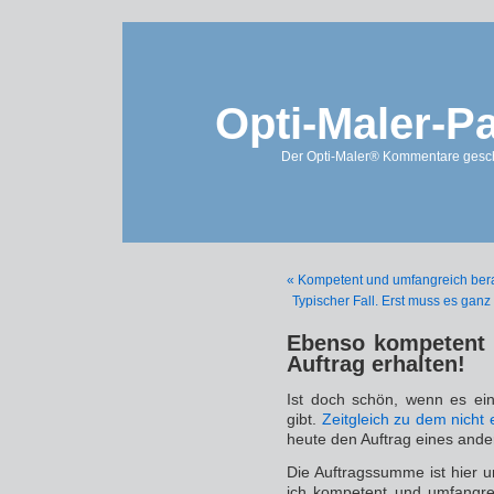
Opti-Maler-P
Der Opti-Maler® Kommentare geschl
« Kompetent und umfangreich bera
Typischer Fall. Erst muss es gan
Ebenso kompetent 
Auftrag erhalten!
Ist doch schön, wenn es ein
gibt.
Zeitgleich zu dem nicht
heute den Auftrag eines ande
Die Auftragssumme ist hier 
ich kompetent und umfangrei