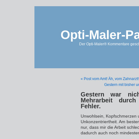
Opti-Maler-P
Der Opti-Maler® Kommentare geschl
« Post vom Amt! Äh, vom Zahnarzt!
Gestern mit bisher 
Gestern war nic
Mehrarbeit durch
Fehler.
Unwohlsein, Kopfschmerzen u
Unkonzentriertheit. Am besten
nur, dass mir die Arbeit schl
dadurch auch noch mindesten