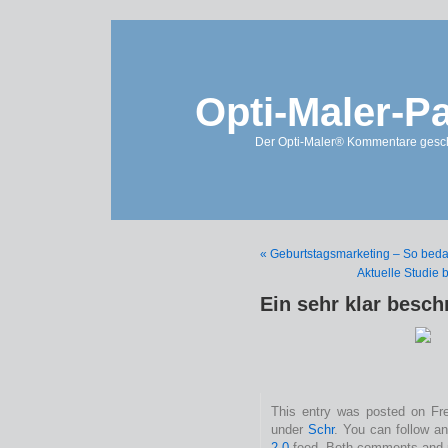
Opti-Maler-P
Der Opti-Maler® Kommentare geschl
« Geburtstagsmarketing – So beda
Aktuelle Studie 
Ein sehr klar besc
This entry was posted on Frei
under
Schr
. You can follow a
2.0
feed. Both comments and pi